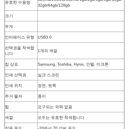
유효한 수용량
32gb/64gb/128gb
크기
무게
인터페이스 유형
USB3.0
선택권을 착색합
1개의 색깔
니다
칩 상표
Samsung, Toshiba, Hynix, 인텔, 미크론
인쇄 선택권
실크 스크린
인쇄 위치
정면, 뒷쪽
주거 물자
종이
힘
요구되는 외력 없음
색깔
모두는 유효한 착색합니다
작용 온도:
-20에서 70 섭씨 온도;