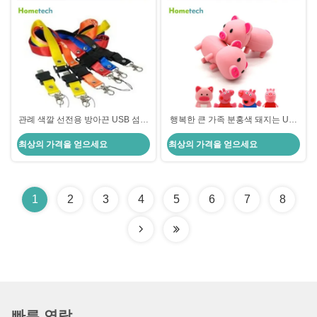
관례 색깔 선전용 방아끈 USB 섬광
행복한 큰 가족 분홍색 돼지는 Usb
은 대학의 학생을 위한 4GB/8GB를
섬광 드라이브, 개인화한 Usb 열쇠
최상의 가격을 얻으세요
최상의 가격을 얻으세요
몹니다
에 의하여 주문을 받아서 만들어진
PVC에 의하여 형성된 USB 섬광 드
라이브 4gb 8g를 주문을 받아서 만
들었습니다
1
2
3
4
5
6
7
8
빠른 연락