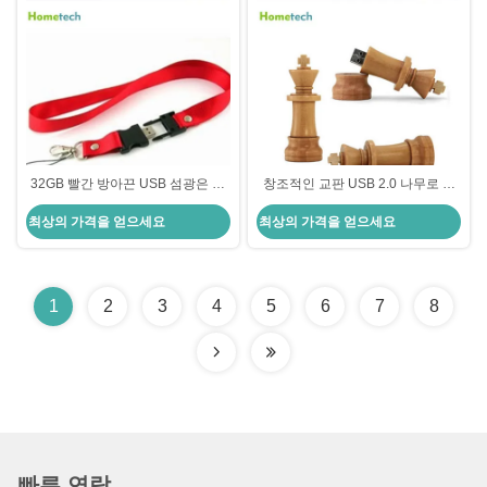
32GB 빨간 방아끈 USB 섬광은 새
창조적인 교판 USB 2.0 나무로 되
겨진 목걸이를 위한 2.0 기억을 몹
는 USB 섬광 드라이브 U 디스크 펜
최상의 가격을 얻으세요
최상의 가격을 얻으세요
니다
드라이브
1
2
3
4
5
6
7
8
빠른 연락