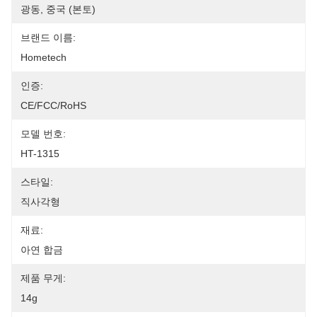
광동, 중국 (본토)
브랜드 이름:
Hometech
인증:
CE/FCC/RoHS
모델 번호:
HT-1315
스타일:
직사각형
재료:
아연 합금
제품 무게:
14g