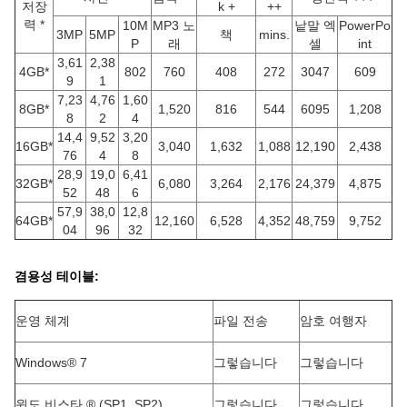
저장
k +
++
력 *
10M
MP3 노
낱말 엑
PowerPo
3MP
5MP
책
mins.
P
래
셀
int
3,61
2,38
4GB*
802
760
408
272
3047
609
9
1
7,23
4,76
1,60
8GB*
1,520
816
544
6095
1,208
8
2
4
14,4
9,52
3,20
16GB*
3,040
1,632
1,088
12,190
2,438
76
4
8
28,9
19,0
6,41
32GB*
6,080
3,264
2,176
24,379
4,875
52
48
6
57,9
38,0
12,8
64GB*
12,160
6,528
4,352
48,759
9,752
04
96
32
겸용성 테이블:
운영 체계
파일 전송
암호 여행자
Windows® 7
그렇습니다
그렇습니다
윈도 비스타 ® (SP1, SP2)
그렇습니다
그렇습니다