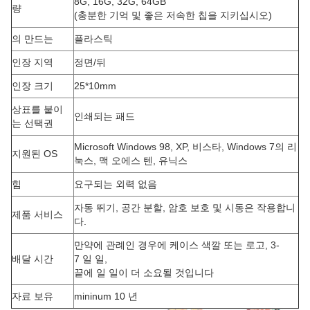
8G, 16G, 32G, 64GB
량
(충분한 기억 및 좋은 저속한 칩을 지키십시오)
의 만드는
플라스틱
인장 지역
정면/뒤
인장 크기
25*10mm
상표를 붙이
인쇄되는 패드
는 선택권
Microsoft Windows 98, XP, 비스타, Windows 7의 리
지원된 OS
눅스, 맥 오에스 텐, 유닉스
힘
요구되는 외력 없음
자동 뛰기, 공간 분할, 암호 보호 및 시동은 작용합니
제품 서비스
다.
만약에 관례인 경우에 케이스 색깔 또는 로고, 3-
배달 시간
7 일 일,
끝에 일 일이 더 소요될 것입니다
자료 보유
mininum 10 년