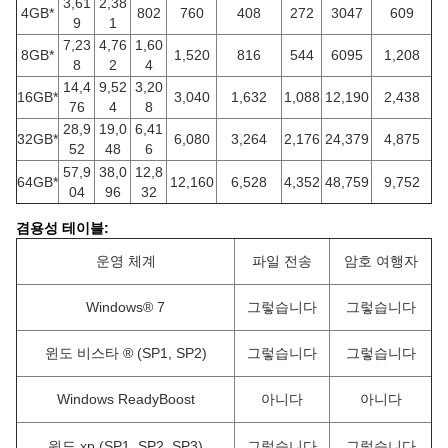
3,61
2,38
4GB*
802
760
408
272
3047
609
9
1
7,23
4,76
1,60
8GB*
1,520
816
544
6095
1,208
8
2
4
14,4
9,52
3,20
16GB*
3,040
1,632
1,088
12,190
2,438
76
4
8
28,9
19,0
6,41
32GB*
6,080
3,264
2,176
24,379
4,875
52
48
6
57,9
38,0
12,8
64GB*
12,160
6,528
4,352
48,759
9,752
04
96
32
겸용성 테이블:
운영 체계
파일 전송
암호 여행자
Windows® 7
그렇습니다
그렇습니다
윈도 비스타 ® (SP1, SP2)
그렇습니다
그렇습니다
Windows ReadyBoost
아니다
아니다
윈도 xp (SP1, SP2, SP3)
그렇습니다
그렇습니다