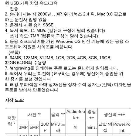
원 USB 가득 차있 속도/고속
전송.
2. 승리에서는 저 2000년. , XP, 위 리눅스 2.4 위, Mac 9.0 필요로
하는 운전사 임명 없음.
3. 운전사 지원 승리 98SE.
4. 독서 속도: 11 MB/s (컴퓨터 구성에 달려 있습니다)
쓰기 속도: 7MB (컴퓨터 구성에 달려 있습니다)
5. 응용 소프트웨어를 가진 Windows OS 안전 기능에 있는 응용 소
프트웨어 지원은 사이즈를 바꿉니다
(분할)
6. 64MB, 128MB, 512MB, 1GB, 2GB, 4GB, 8GB, 16GB,
32GB.64GB의 수용량
7. /engraving를 인쇄하는 주문 로고는 온난하게 환영됩니다.
8. 찍어서 우리는 이전에 (요구하는 경우에) 당신에게 승인을 위
한 증거를 보낼 것입니다
9. 패킹 부피/색깔 소매 상자/선물 상자 주석 상자는/(선택) 디자인을
주문을 받아서 만들었습니다
저장 도표:
AudioBoo
영상
사진 **
음악 ***
생산력 +++
k +
++
저장
력 *
10M
MP3 노
낱말 엑
PowerPo
3MP
5MP
책
mins.
P
래
셀
int