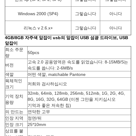
Windows 2000 (SP4)
그렇습니다
아니다
리눅스 v 2.6.x+
그렇습니다
아니다
4GB/8GB 자주색 앞잡이 usb의 앞잡이 USB 섬광 드라이브, USB
앞잡이
최소 주문
50pcs
량
고속 2.0 공용영역은 속도를 읽었습니다: 8-15MB/S는
버전
속도를 씁니다: 2-6MB/s
색깔
어떤 색깔, matchable Pantone
육체적인
저희와 검사하십시오
크기
32mb, 64mb, 128mb, 256mb, 512mb, 1G, 2G, 4G,
기억 장치
8G, 16G, 32G, 64GB (이젠 그만을 지키십시오
용량
기억과 좋은 저속한 칩)
의 만드는
연약한 고무
인장 지역
정면/뒤
인장 크기
25*10mm
상표를 붙