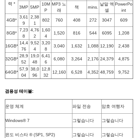
력 *
10M
MP3 노
낱말 엑
PowerPo
3MP
5MP
책
mins.
P
래
셀
int
3,61
2,38
4GB*
802
760
408
272
3047
609
9
1
7,23
4,76
1,60
8GB*
1,520
816
544
6095
1,208
8
2
4
14,4
9,52
3,20
16GB*
3,040
1,632
1,088
12,190
2,438
76
4
8
28,9
19,0
6,41
32GB*
6,080
3,264
2,176
24,379
4,875
52
48
6
57,9
38,0
12,8
64GB*
12,160
6,528
4,352
48,759
9,752
04
96
32
겸용성 테이블:
운영 체계
파일 전송
암호 여행자
Windows® 7
그렇습니다
그렇습니다
윈도 비스타 ® (SP1, SP2)
그렇습니다
그렇습니다