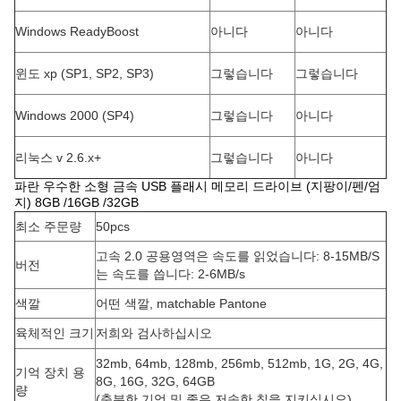
Windows ReadyBoost
아니다
아니다
윈도 xp (SP1, SP2, SP3)
그렇습니다
그렇습니다
Windows 2000 (SP4)
그렇습니다
아니다
리눅스 v 2.6.x+
그렇습니다
아니다
파란 우수한 소형 금속 USB 플래시 메모리 드라이브 (지팡이/펜/엄
지) 8GB /16GB /32GB
최소 주문량
50pcs
고속 2.0 공용영역은 속도를 읽었습니다: 8-15MB/S
버전
는 속도를 씁니다: 2-6MB/s
색깔
어떤 색깔, matchable Pantone
육체적인 크기
저희와 검사하십시오
32mb, 64mb, 128mb, 256mb, 512mb, 1G, 2G, 4G,
기억 장치 용
8G, 16G, 32G, 64GB
량
(충분한 기억 및 좋은 저속한 칩을 지키십시오)