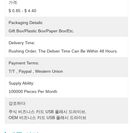
가격:
$ 0.85 - $ 4.40
Packaging Details:
Gift Box/Plastic Box/Paper Box/etc.
Delivery Time:
Rushing Order, The Deliver Time Can Be Within 48 Hours.
Payment Terms:
T/T , Paypal , Western Union
Supply Ability:
100000 Pieces Per Month
강조하다:
주식 비즈니스 카드 USB 플래시 드라이브
, 
OEM 비즈니스 카드 USB 플래시 드라이브