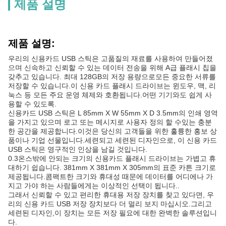
제품 설명
제품 설명:
우리의 신용카드 USB 스틱은 고품질의 재료를 사용하여 만들어졌
으며 신속하고 신뢰할 수 있는 데이터 전송을 위해 A급 플래시 칩을
갖추고 있습니다. 최대 128GB의 저장 용량으로모든 중요한 서류를
저장할 수 있습니다.이 신용 카드 플래시 드라이브는 윈도우, 맥, 리
눅스 등 모든 주요 운영 체제와 호환됩니다.어떤 기기와도 쉽게 사
용할 수 있도록.
신용카드 USB 스틱은 L 85mm X W 55mm X D 3.5mm의 인쇄 영역
을 가지고 있으며 로고 또는 메시지로 사용자 정의 할 수있는 충분
한 공간을 제공합니다.이것은 당신의 고객들을 위한 훌륭한 홍보 상
품이나 기업 선물입니다.세련되고 세련된 디자인으로, 이 신용 카드
USB 스틱은 영구적인 인상을 남길 것입니다.
0.3온스밖에 안되는 크기의 신용카드 플래시 드라이브는 가볍고 휴
대하기 쉽습니다. 381mm X 381mm X 305mm의 표준 카튼 크기로
제공됩니다.콤팩트한 크기와 휴대성 때문에 데이터를 어디에나 가
지고 가야 하는 사람들에게는 이상적인 선택이 됩니다..
그래서 신뢰할 수 있고 편리한 휴대용 저장 장치를 찾고 있다면, 우
리의 신용 카드 USB 저장 장치보다 더 멀리 보지 마십시오.그리고
세련된 디자인,이 장치는 모든 저장 필요에 대한 완벽한 솔루션입니
다.